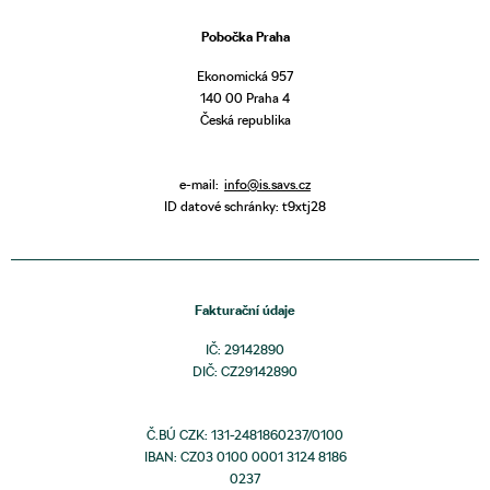
Pobočka Praha
Ekonomická 957
140 00 Praha 4
Česká republika
e-mail:
info@is.savs.cz
ID datové schránky: t9xtj28
Fakturační údaje
IČ: 29142890
DIČ: CZ29142890
Č.BÚ CZK: 131-2481860237/0100
IBAN: CZ03 0100 0001 3124 8186
0237