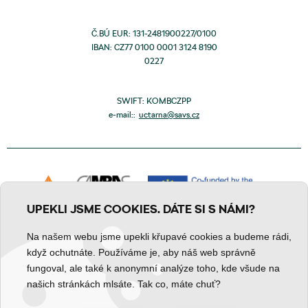
Č.BÚ EUR: 131-2481900227/0100
IBAN: CZ77 0100 0001 3124 8190
0227
SWIFT: KOMBCZPP
e-mail::
uctarna@savs.cz
UPEKLI JSME COOKIES. DÁTE SI S NÁMI?
Na našem webu jsme upekli křupavé cookies a budeme rádi,
když ochutnáte. Používáme je, aby náš web správně
fungoval, ale také k anonymní analýze toho, kde všude na
Zpracování osobních údajů
Prohlášení o obsahu
Cookies
našich stránkách mlsáte. Tak co, máte chuť?