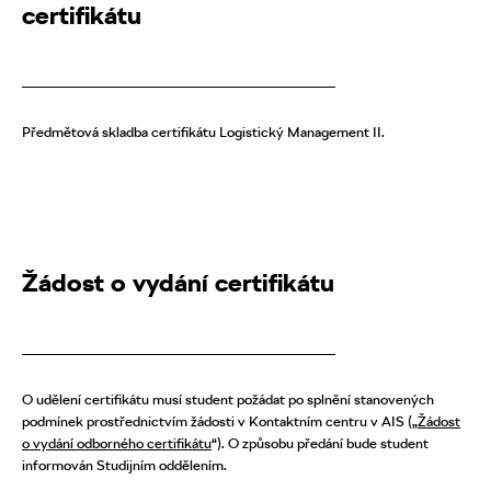
certifikátu
Předmětová skladba certifikátu Logistický Management II.
Žádost o vydání certifikátu
O udělení certifikátu musí student požádat po splnění stanovených
podmínek prostřednictvím žádosti v Kontaktním centru v AIS („
Žádost
o vydání odborného certifikátu
“). O způsobu předání bude student
informován Studijním oddělením.