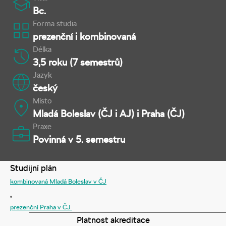
Bc.
Forma studia
prezenční i kombinovaná
Délka
3,5 roku (7 semestrů)
Jazyk
český
Místo
Mladá Boleslav (ČJ i AJ) i Praha (ČJ)
Praxe
Povinná v 5. semestru
Studijní plán
kombinovaná Mladá Boleslav v ČJ
,
prezenční Praha v ČJ
Platnost akreditace