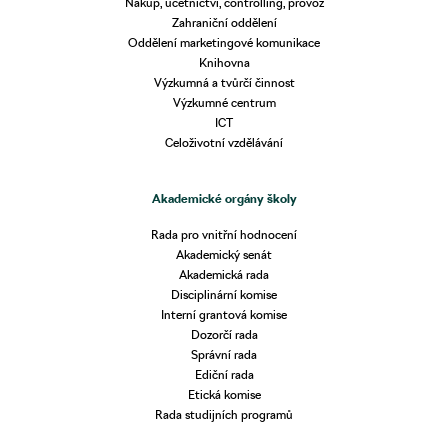
Nákup, účetnictví, controlling, provoz
Zahraniční oddělení
Oddělení marketingové komunikace
Knihovna
Výzkumná a tvůrčí činnost
Výzkumné centrum
ICT
Celoživotní vzdělávání
Akademické orgány školy
Rada pro vnitřní hodnocení
Akademický senát
Akademická rada
Disciplinární komise
Interní grantová komise
Dozorčí rada
Správní rada
Ediční rada
Etická komise
Rada studijních programů