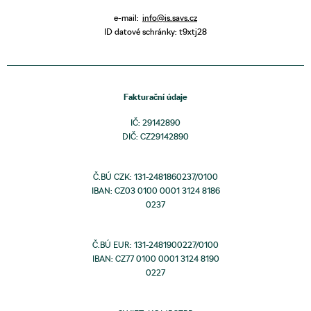
e-mail:
info@is.savs.cz
ID datové schránky: t9xtj28
Fakturační údaje
IČ: 29142890
DIČ: CZ29142890
Č.BÚ CZK: 131-2481860237/0100
IBAN: CZ03 0100 0001 3124 8186
0237
Č.BÚ EUR: 131-2481900227/0100
IBAN: CZ77 0100 0001 3124 8190
0227