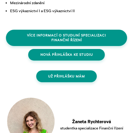
Mezinárodní zdanění
ESG výkaznictví I a ESG výkaznictví II
VÍCE INFORMACÍ O STUDIJNÍ SPECIALIZACI
FINANČNÍ ŘÍZENÍ
NOVÁ PŘIHLÁŠKA KE STUDIU
UŽ PŘIHLÁŠKU MÁM
Žaneta Rychterová
studentka specializace Finanční řízení