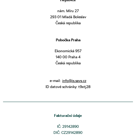
nám. Míru 27
293 01 Mladá Boleslav
Česká republika
Pobočka Praha
Ekonomická 957
140 00 Praha 4
Česká republika
e-mail:
info@is.savs.cz
ID datové schránky: t9xtj28
Fakturační údaje
IČ: 29142890
DIČ: CZ29142890