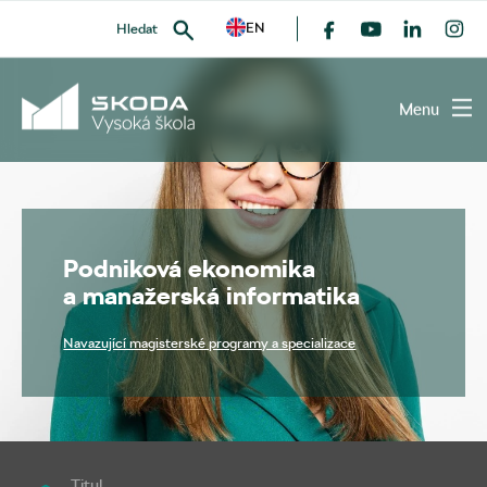
EN
Hledat
Menu
VYHLEDAT
Podniková ekonomika
a manažerská informatika
Navazující magisterské programy a specializace
Titul