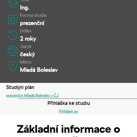
Ing.
Forma studia
prezenční
Délka
2 roky
Jazyk
český
Místo
Mladá Boleslav
Studijní plán
prezenční Mladá Boleslav v ČJ
Přihláška ke studiu
Přihlásit se
Základní informace o