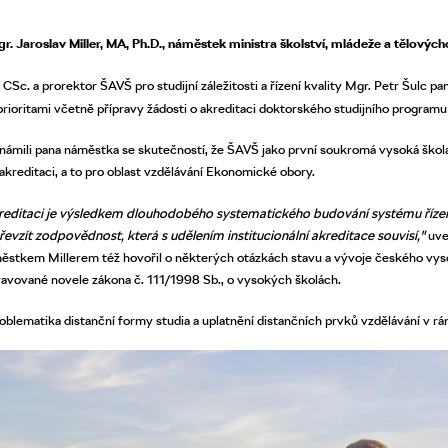
Mgr. Jaroslav Miller, MA, Ph.D., náměstek ministra školství, mládeže a tělových
 CSc. a prorektor ŠAVŠ pro studijní záležitosti a řízení kvality Mgr. Petr Šulc p
prioritami včetně přípravy žádosti o akreditaci doktorského studijního progr
známili pana náměstka se skutečností, že ŠAVŠ jako první soukromá vysoká škola
 akreditaci, a to pro oblast vzdělávání Ekonomické obory.
akreditaci je výsledkem dlouhodobého systematického budování systému řízení
evzít zodpovědnost, která s udělením institucionální akreditace souvisí,"
uve
stkem Millerem též hovořil o některých otázkách stavu a vývoje českého vyso
avované novele zákona č. 111/1998 Sb., o vysokých školách.
oblematika distanční formy studia a uplatnění distančních prvků vzdělávání v r