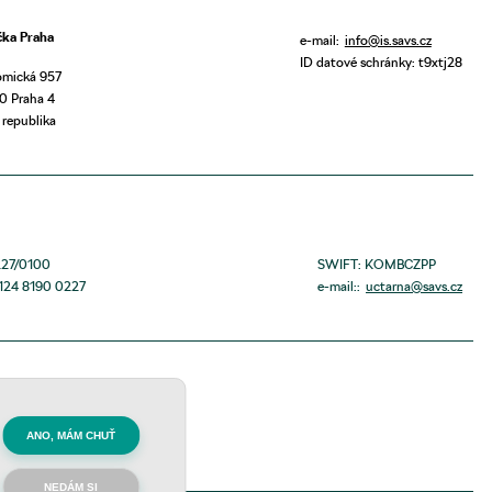
ka Praha
e-mail:
info@is.savs.cz
ID datové schránky: t9xtj28
mická 957
0 Praha 4
 republika
227/0100
SWIFT: KOMBCZPP
124 8190 0227
e-mail::
uctarna@savs.cz
ANO, MÁM CHUŤ
NEDÁM SI