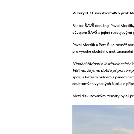
V úterý 8. 11. navštívil ŠAVŠ prof. 
Rektor ŠAVŠ doc. Ing. Pavel Mertlík,
vývojem ŠAVŠ a jejími rozvojovými 
Pavel Mertlík a Petr Šulc rovněž se
pro vysoké školství o institucionální
"Podání žádosti o institucionální 
Věříme, že jsme dobře připraveni př
spolu s Petrem Šulcem s panem námě
soukromých vysokých škol, a o připr
Mezi diskutovanými tématy byla i pr