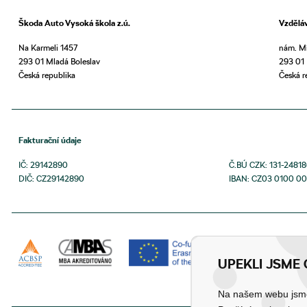
Škoda Auto Vysoká škola z.ú.
Vzdělá
Na Karmeli 1457
nám. Mí
293 01 Mladá Boleslav
293 01 
Česká republika
Česká r
Fakturační údaje
IČ: 29142890
Č.BÚ CZK: 131-2481
DIČ: CZ29142890
IBAN: CZ03 0100 00
UPEKLI JSME 
Na našem webu jsme 