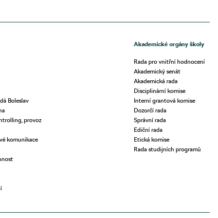
Akademické orgány školy
Rada pro vnitřní hodnocení
Akademický senát
Akademická rada
Disciplinární komise
dá Boleslav
Interní grantová komise
ha
Dozorčí rada
ntrolling, provoz
Správní rada
Ediční rada
ové komunikace
Etická komise
Rada studijních programů
nnost
í