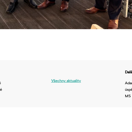
Dalš
Všechny aktuality
ě
Ada
ké
úspě
MS