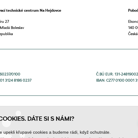
vací technické centrum Na Hejdovce
Poboč
ru 27
Ekono
Mladá Boleslav
140 0
epublika
Česká
860237/0100
Č.BÚ EUR: 131-2481900
01 3124 8186 0237
IBAN: CZ77 0100 0001 3
COOKIES. DÁTE SI S NÁMI?
upekli křupavé cookies a budeme rádi, když ochutnáte.