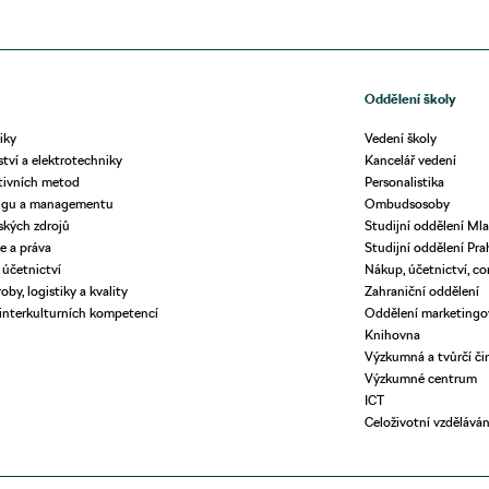
Oddělení školy
iky
Vedení školy
ství a elektrotechniky
Kancelář vedení
tivních metod
Personalistika
ingu a managementu
Ombudsosoby
dských zdrojů
Studijní oddělení Mla
e a práva
Studijní oddělení Pra
 účetnictví
Nákup, účetnictví, co
oby, logistiky a kvality
Zahraniční oddělení
 interkulturních kompetencí
Oddělení marketing
Knihovna
Výzkumná a tvůrčí či
Výzkumné centrum
ICT
Celoživotní vzděláván