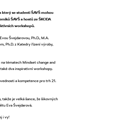
na který se studenti ŠAVŠ mohou
ademiků ŠAVŠ a hostů ze ŠKODA
ktivních workshopů.
 Evou Švejdarovou, Ph.D., M.A.
m, Ph.D. z Katedry řízení výroby,
u na tématech Mindset change and
 také dva inspirativní workshopy.
dovednosti a kompetence pro trh 21.
, takže je velká šance, že šikovných
mětu Eva Švejdarová.
 i vy!