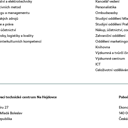
ství a elektrotechniky
Kancelář vedení
tivních metod
Personalistika
ingu a managementu
Ombudsosoby
dských zdrojů
Studijní oddělení Mla
e a práva
Studijní oddělení Pra
 účetnictví
Nákup, účetnictví, co
oby, logistiky a kvality
Zahraniční oddělení
 interkulturních kompetencí
Oddělení marketing
Knihovna
Výzkumná a tvůrčí či
Výzkumné centrum
ICT
Celoživotní vzděláván
vací technické centrum Na Hejdovce
Poboč
ru 27
Ekono
Mladá Boleslav
140 0
epublika
Česká