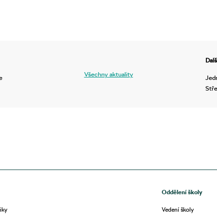
Dalš
Všechny aktuality
e
Jedn
Stř
Oddělení školy
iky
Vedení školy