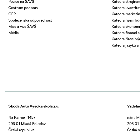
Pozice na ŠAVŠ
Katedra strojíren
Centrum podpory
Katedra kvantita
GEP
Katedra market
Společenská odpovědnost
Katedra řízení li
Mise a vize ŠAVŠ
Katedra ekonomi
Média
Katedra financí a
Katedra řízení výr
Katedra jazyků a
Škoda Auto Vysoká škola z.ú.
Vzdělá
Na Karmeli 1457
nám. Mí
293 01 Mladá Boleslav
293 01 
Česká republika
Česká r