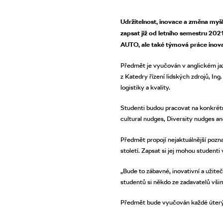
Udržitelnost, inovace a změna myš
zapsat již od letního semestru 20
AUTO, ale také týmová práce inov
Předmět je vyučován v anglickém jaz
z Katedry řízení lidských zdrojů, In
logistiky a kvality.
Studenti budou pracovat na konkré
cultural nudges, Diversity nudges an
Předmět propojí nejaktuálnější pozna
století. Zapsat si jej mohou studenti
„Bude to zábavné, inovativní a užite
studentů si někdo ze zadavatelů vši
Předmět bude vyučován každé úterý od