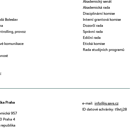
Akademický senát
Akademická rada
Disciplinární komise
dá Boleslav
Interní grantová komise
ha
Dozorčí rada
ntrolling, provoz
Správní rada
Ediční rada
ové komunikace
Etická komise
Rada studijních programů
nnost
í
ka Praha
e-mail:
info@is.savs.cz
ID datové schránky: t9xtj28
mická 957
0 Praha 4
 republika