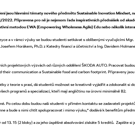
lení jsou hlavními tématy nového předmětu Sustainable Inovation Mindset, 
21/2022. Připravena pro ně je nejenom řada inspirativních přednášek od ak
ativní metodou EWA (Empowering Wholeness Agile) Edu nebo několik intera
yce a v rámci výuky se budou studenti setkávat s oblíbenými vyučujícími Mgr.
g. Josefem Horákem, Ph.D. z Katedry financí a účetnictví a Ing. Davidem Holmane
tních projektových výzvách od různých oddělení ŠKODA AUTO. Pracovat budo
d their communication a Sustainable food and carbon footprint. Připraveny jsou
tky z teorie s praxí, dá studentů možnost se kreativně vyjádřit a zdokonalit si 
 všech programů a specializací, kteří mají angličtinu na úrovni minimálně B2.
čné. Po celou dobu budou naši studenti v přímém kontaktu se zadavateli projektů
mne a bude s nimi chtít spolupracovat i mimo výuku,“ dodává k benefitům před
 13. 15 (2 bloky) a za jeho úspěšné absolvování získáte 5 kreditů. Zapište si jej