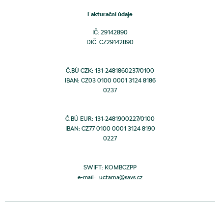
Fakturační údaje
IČ: 29142890
DIČ: CZ29142890
Č.BÚ CZK: 131-2481860237/0100
IBAN: CZ03 0100 0001 3124 8186
0237
Č.BÚ EUR: 131-2481900227/0100
IBAN: CZ77 0100 0001 3124 8190
0227
SWIFT: KOMBCZPP
e-mail::
uctarna@savs.cz