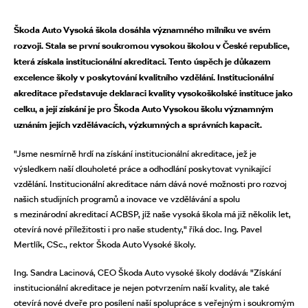
Škoda Auto Vysoká škola dosáhla významného milníku ve svém
rozvoji. Stala se první soukromou vysokou školou v České republice,
která získala institucionální akreditaci. Tento úspěch je důkazem
excelence školy v poskytování kvalitního vzdělání. Institucionální
akreditace představuje deklaraci kvality vysokoškolské instituce jako
celku, a její získání je pro Škoda Auto Vysokou školu významným
uznáním jejích vzdělávacích, výzkumných a správních kapacit.
"Jsme nesmírně hrdí na získání institucionální akreditace, jež je
výsledkem naší dlouholeté práce a odhodlání poskytovat vynikající
vzdělání. Institucionální akreditace nám dává nové možnosti pro rozvoj
našich studijních programů a inovace ve vzdělávání a spolu
s mezinárodní akreditací ACBSP, jíž naše vysoká škola má již několik let,
otevírá nové příležitosti i pro naše studenty," říká doc. Ing. Pavel
Mertlík, CSc., rektor Škoda Auto Vysoké školy.
Ing. Sandra Lacinová, CEO Škoda Auto vysoké školy dodává: "Získání
institucionální akreditace je nejen potvrzením naší kvality, ale také
otevírá nové dveře pro posílení naší spolupráce s veřejným i soukromým