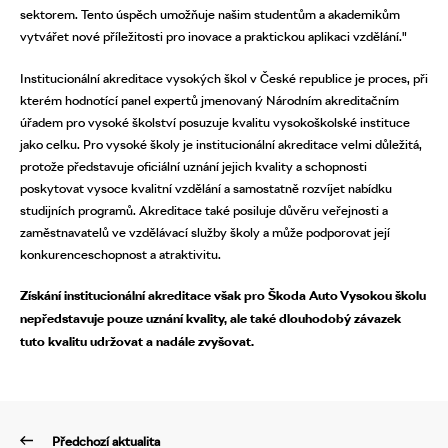
sektorem. Tento úspěch umožňuje našim studentům a akademikům
vytvářet nové příležitosti pro inovace a praktickou aplikaci vzdělání."
Institucionální akreditace vysokých škol v České republice je proces, při
kterém hodnotící panel expertů jmenovaný Národním akreditačním
úřadem pro vysoké školství posuzuje kvalitu vysokoškolské instituce
jako celku. Pro vysoké školy je institucionální akreditace velmi důležitá,
protože představuje oficiální uznání jejich kvality a schopnosti
poskytovat vysoce kvalitní vzdělání a samostatně rozvíjet nabídku
studijních programů. Akreditace také posiluje důvěru veřejnosti a
zaměstnavatelů ve vzdělávací služby školy a může podporovat její
konkurenceschopnost a atraktivitu.
Získání institucionální akreditace však pro Škoda Auto Vysokou školu
nepředstavuje pouze uznání kvality, ale také dlouhodobý závazek
tuto kvalitu udržovat a nadále zvyšovat.
Předchozí aktualita