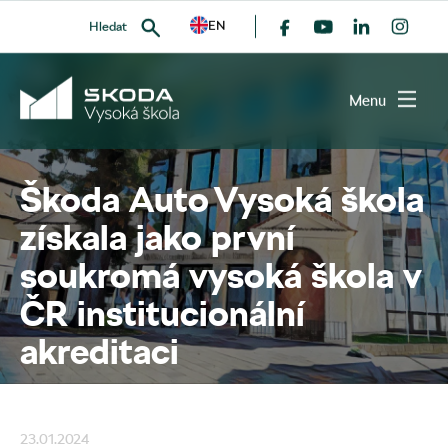
EN
Hledat
všechny članky
Menu
Škoda Auto Vysoká škola
VYHLEDAT
získala jako první
soukromá vysoká škola v
ČR institucionální
akreditaci
23.01.2024