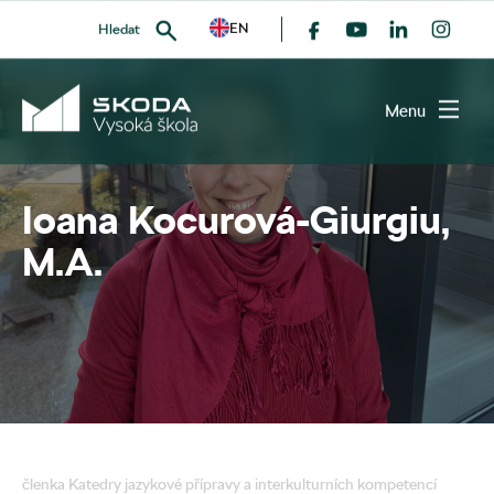
EN
Hledat
příběhy akademiků
Menu
Ioana Kocurová-Giurgiu,
VYHLEDAT
M.A.
členka Katedry jazykové přípravy a interkulturních kompetencí