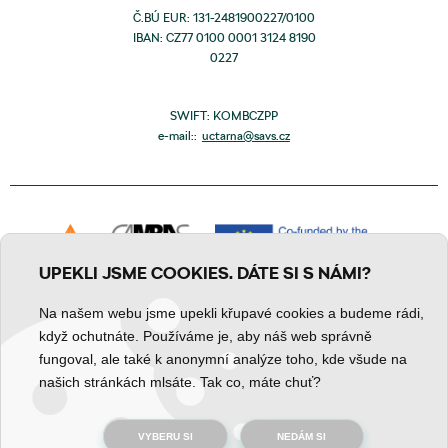
Č.BÚ EUR: 131-2481900227/0100
IBAN: CZ77 0100 0001 3124 8190
0227
SWIFT: KOMBCZPP
e-mail::
uctarna@savs.cz
UPEKLI JSME COOKIES. DÁTE SI S NÁMI?
Na našem webu jsme upekli křupavé cookies a budeme rádi,
když ochutnáte. Používáme je, aby náš web správně
fungoval, ale také k anonymní analýze toho, kde všude na
Zpracování osobních údajů
Prohlášení o obsahu
Cookies
našich stránkách mlsáte. Tak co, máte chuť?
VYBERU SI
NEDÁM SI