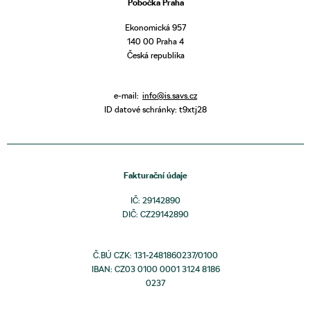
Pobočka Praha
Ekonomická 957
140 00 Praha 4
Česká republika
e-mail:
info@is.savs.cz
ID datové schránky: t9xtj28
Fakturační údaje
IČ: 29142890
DIČ: CZ29142890
Č.BÚ CZK: 131-2481860237/0100
IBAN: CZ03 0100 0001 3124 8186
0237