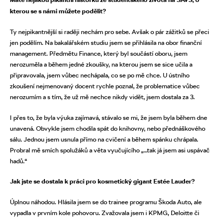
kterou se s námi můžete podělit?
Ty nejpikantnější si raději nechám pro sebe. Avšak o pár zážitků se přeci
jen podělím. Na bakalářském studiu jsem se přihlásila na obor finanční
management. Předmětu Finance, který byl součástí oboru, jsem
nerozuměla a během jedné zkoušky, na kterou jsem se sice učila a
připravovala, jsem vůbec nechápala, co se po mě chce. U ústního
zkoušení nejmenovaný docent rychle poznal, že problematice vůbec
nerozumím a s tím, že už mě nechce nikdy vidět, jsem dostala za 3.
I přes to, že byla výuka zajímavá, stávalo se mi, že jsem byla během dne
unavená. Obvykle jsem chodila spát do knihovny, nebo přednáškového
sálu. Jednou jsem usnula přímo na cvičení a během spánku chrápala.
Probral mě smích spolužáků a věta vyučujícího „…tak já jsem asi uspávač
hadů.“
Jak jste se dostala k práci pro kosmetický gigant Estée Lauder?
Úplnou náhodou. Hlásila jsem se do trainee programu Škoda Auto, ale
vypadla v prvním kole pohovoru. Zvažovala jsem i KPMG, Deloitte či