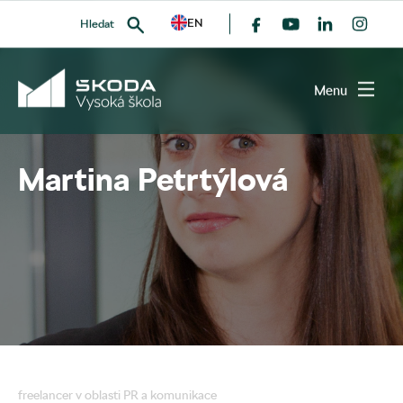
EN
Hledat
všichni absolventi
Menu
Martina Petrtýlová
VYHLEDAT
freelancer v oblasti PR a komunikace