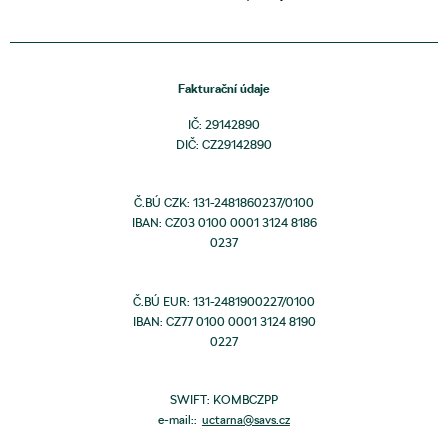
Fakturační údaje
IČ: 29142890
DIČ: CZ29142890
Č.BÚ CZK: 131-2481860237/0100
IBAN: CZ03 0100 0001 3124 8186
0237
Č.BÚ EUR: 131-2481900227/0100
IBAN: CZ77 0100 0001 3124 8190
0227
SWIFT: KOMBCZPP
e-mail::
uctarna@savs.cz