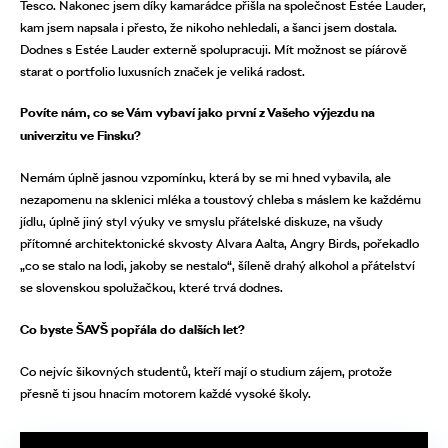
Tesco. Nakonec jsem díky kamarádce přišla na společnost Estée Lauder,
kam jsem napsala i přesto, že nikoho nehledali, a šanci jsem dostala.
Dodnes s Estée Lauder externě spolupracuji. Mít možnost se píárově
starat o portfolio luxusních značek je veliká radost.
Povíte nám, co se Vám vybaví jako první z Vašeho výjezdu na
univerzitu ve Finsku?
Nemám úplně jasnou vzpomínku, která by se mi hned vybavila, ale
nezapomenu na sklenici mléka a toustový chleba s máslem ke každému
jídlu, úplně jiný styl výuky ve smyslu přátelské diskuze, na všudy
přítomné architektonické skvosty Alvara Aalta, Angry Birds, pořekadlo
„co se stalo na lodi, jakoby se nestalo“, šíleně drahý alkohol a přátelství
se slovenskou spolužačkou, které trvá dodnes.
Co byste ŠAVŠ popřála do dalších let?
Co nejvíc šikovných studentů, kteří mají o studium zájem, protože
přesně ti jsou hnacím motorem každé vysoké školy.