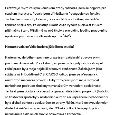
Protože je mým velkým koníčkem čtení, rozhodla jsem se nejprve pro
studium literatury. Podala jsem přihlášku na Pedagogickou fakultu
Technické univerzity Liberec, obor angličtina - čeština, ale rodiče
tenkrát přišli s tím, že existuje Škoda Auto Vysoká škola a ať zkusím
přijímačky i tam. Přijali mě na obě školy a pro vidinu lepšího pracovního
uplatnění jsem se rozhodla nastoupit na ŠAVŠ.
Nastartovala se Vaše kariéra již během studia?
Kariéra ne, ale během povinné praxe jsem začala sbírat svoje první
pracovní zkušenosti. Podotýkám, že jsem na brigády nechodila a půl
roční praxe byla moje nejdelší pracovní zkušenost. Začala jsem jako
stážista na HR oddělení C.S. CARGO, odkud jsem se přesunula k
asistentce manažera provozu. Díky této práci jsem měla možnost
nahlédnout pod ruce zkušeným manažerům ve vedení společnosti.
Tenkrát jsem dostala na starost organizaci důležitého projektu týkajícího
se testování spotřeby v nákladních autech a k úspěšnému vyhodnocení
byla třeba i ochota a spolupráce ze strany řidičů, které otravovalo nejen
důsledné měření a zapisování, ale i 23 letá holka, která jejich práci
nerozuměla a dle jejich slov je otravovala a zdržovala.