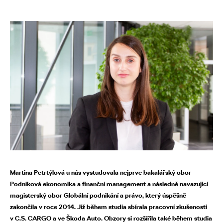
Martina Petrtýlová u nás vystudovala nejprve bakalářský obor
Podniková ekonomika a finanční management a následně navazující
magisterský obor Globální podnikání a právo, který úspěšně
zakončila v roce 2014. Již během studia sbírala pracovní zkušenosti
v C.S. CARGO a ve Škoda Auto. Obzory si rozšířila také během studia