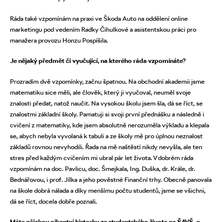
Ráda také vzpomínám na praxi ve Škoda Auto na oddělení online
marketingu pod vedením Radky Čihulkové a asistentskou práci pro
manažera provozu Honzu Pospíšila.
Je nějaký předmět či vyučující, na kterého ráda vzpomínáte?
Prozradím dvě vzpomínky, začnu špatnou. Na obchodní akademii jsme
matematiku sice měli, ale člověk, který ji vyučoval, neuměl svoje
znalosti předat, natož naučit. Na vysokou školu jsem šla, dá se říct, se
znalostmi základní školy. Pamatuji si svoji první přednášku a následně i
cvičení z matematiky, kde jsem absolutně nerozuměla výkladu a klepala
se, abych nebyla vyvolaná k tabuli a ze školy mě pro úplnou neznalost
základů rovnou nevyhodili. Řada na mě naštěstí nikdy nevyšla, ale ten
stres před každým cvičením mi ubral pár let života. V dobrém ráda
vzpomínám na doc. Pavlicu, doc. Šmejkala, Ing. Duška, dr. Krále, dr.
Bednářovou, i prof. Jílka a jeho pověstné Finanční trhy. Obecně panovala
na škole dobrá nálada a díky menšímu počtu studentů, jsme se všichni,
dá se říct, docela dobře poznali.
Máte nějakou pikantní historku ze studentského života na ŠAVŠ, o