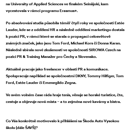
na University of Applied Sciences ve finském Seinäjoki, kam
vycestovala v rámci programu Erasmus+.
Po absolvování studia působila téměř čtyři roky ve společnosti Estée
Lauder, kde se z oddělení HR a následně oddělení marketingu dostala
k pozici PR, v rámci které se starala o propagaci celosvětově
známých značek, jako jsou Tom Ford, Michael Kors či Donna Karan.
Následně sbírala nové zkušenosti ve společnosti SIROWA Czech na
pozici PR
& Training Manažer pro Čechy a Slovensko.
Aktuálně pracuje jako freelancer v oblasti PR a komunikace.
Spolupracuje například se společnostmi DKNY, Tommy Hilfiger, Tom
Ford, Estée Lauder či Emenegildo Zegna.
Ve svém volném čase ráda hraje tenis, věnuje se horské turistice, čte,
cestuje a objevuje nová místa – a to zejména nové kavárny a bistra.
Co Vás konkrétně motivovalo k přihlášení na Škoda Auto Vysokou
školu (dále ŠAVŠ)?