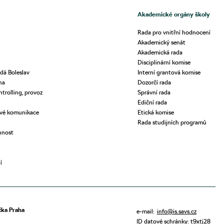
Akademické orgány školy
Rada pro vnitřní hodnocení
Akademický senát
Akademická rada
Disciplinární komise
dá Boleslav
Interní grantová komise
ha
Dozorčí rada
ntrolling, provoz
Správní rada
Ediční rada
ové komunikace
Etická komise
Rada studijních programů
nnost
í
ka Praha
e-mail:
info@is.savs.cz
ID datové schránky: t9xtj28