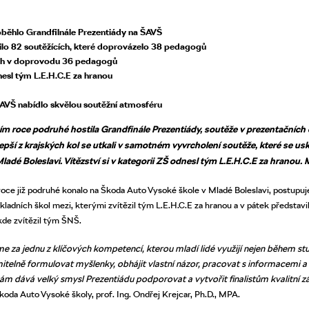
oběhlo Grandfilnále Prezentiády na ŠAVŠ
nilo 82 soutěžících, které doprovázelo 38 pedagogů
ích v doprovodu 36 pedagogů
dnesl tým L.E.H.C.E za hranou
ŠAVŠ nabídlo skvělou soutěžní atmosféru
ím roce podruhé hostila Grandfinále Prezentiády, soutěže v prezentačníc
jlepší z krajských kol se utkali v samotném vyvrcholení soutěže, které se us
ladé Boleslavi. Vítězství si v kategorii ZŠ odnesl tým L.E.H.C.E za hranou. 
 roce již podruhé konalo na Škoda Auto Vysoké škole v Mladé Boleslavi, postupu
kladních škol mezi, kterými zvítězil tým L.E.H.C.E za hranou a v pátek předsta
kde zvítězil tým ŠNŠ.
 za jednu z klíčových kompetencí, kterou mladí lidé využijí nejen během st
itelně formulovat myšlenky, obhájit vlastní názor, pracovat s informacemi a
m dává velký smysl Prezentiádu podporovat a vytvořit finalistům kvalitní zá
Škoda Auto Vysoké školy, prof. Ing. Ondřej Krejcar, Ph.D., MPA.