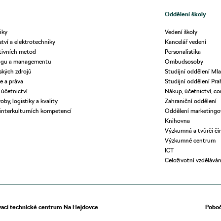
Oddělení školy
iky
Vedení školy
ství a elektrotechniky
Kancelář vedení
tivních metod
Personalistika
ingu a managementu
Ombudsosoby
dských zdrojů
Studijní oddělení Mla
e a práva
Studijní oddělení Pra
 účetnictví
Nákup, účetnictví, co
oby, logistiky a kvality
Zahraniční oddělení
 interkulturních kompetencí
Oddělení marketing
Knihovna
Výzkumná a tvůrčí či
Výzkumné centrum
ICT
Celoživotní vzděláván
vací technické centrum Na Hejdovce
Poboč