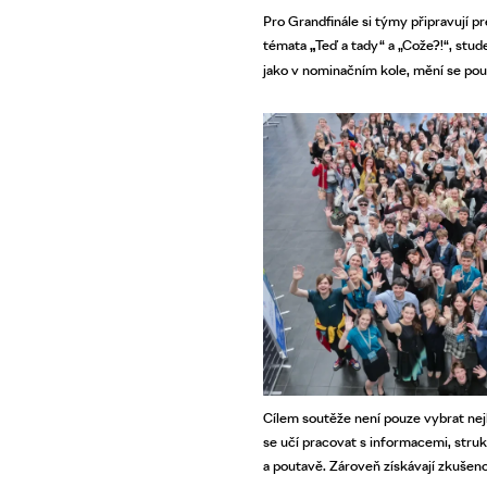
Pro Grandfinále si týmy připravují p
témata
„
Teď a tady“ a „Cože?!“, stud
jako v nominačním kole, mění se pou
Cílem soutěže není pouze vybrat nejl
se učí pracovat s informacemi, stru
a poutavě. Zároveň získávají zkušen