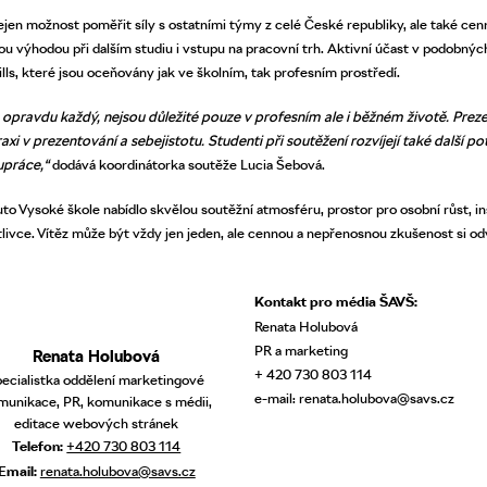
ejen možnost poměřit síly s ostatními týmy z celé České republiky, ale také ce
 výhodou při dalším studiu i vstupu na pracovní trh. Aktivní účast v podobnýc
kills, které jsou oceňovány jak ve školním, tak profesním prostředí.
opravdu každý, nejsou důležité pouze v profesním ale
i běžném životě. Preze
raxi
v
prezentování a sebejistotu. Studenti při soutěžení rozvíjejí také další p
upráce,“
dodává koordinátorka soutěže Lucia Šebová.
o Vysoké škole nabídlo skvělou soutěžní atmosféru, prostor pro osobní růst, in
ivce. Vítěz může být vždy jen jeden, ale cennou a nepřenosnou zkušenost si odve
Kontakt pro média ŠAVŠ:
Renata Holubová
PR a marketing
Renata Holubová
+ 420 730 803 114
pecialistka oddělení marketingové
e-mail: renata.holubova@savs.cz
munikace, PR, komunikace s médii,
editace webových stránek
Telefon:
+420 730 803 114
Email:
renata.holubova@savs.cz