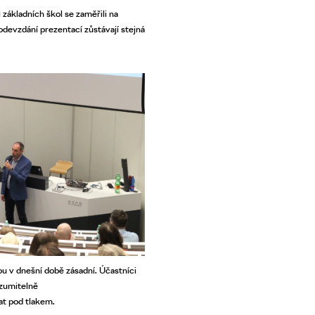
 základních škol se zaměřili na
 odevzdání prezentací zůstávají stejná
ou v dnešní době zásadní. Účastníci
ozumitelně
at pod tlakem.