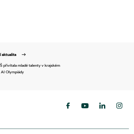
í aktualita
 přivítala mladé talenty v krajském
e AI Olympiády