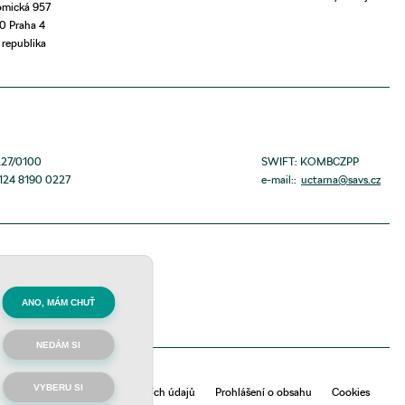
mická 957
0 Praha 4
 republika
227/0100
SWIFT: KOMBCZPP
124 8190 0227
e-mail::
uctarna@savs.cz
ANO, MÁM CHUŤ
NEDÁM SI
VYBERU SI
Zpracování osobních údajů
Prohlášení o obsahu
Cookies