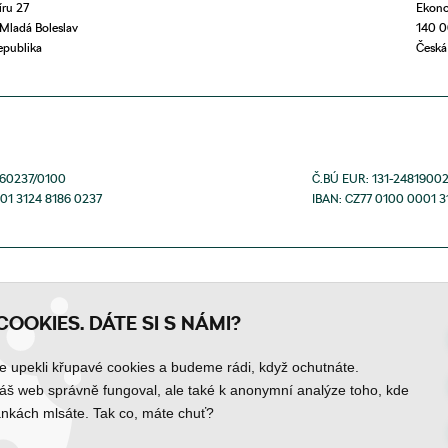
ru 27
Ekono
Mladá Boleslav
140 0
epublika
Česká
860237/0100
Č.BÚ EUR: 131-2481900
01 3124 8186 0237
IBAN: CZ77 0100 0001 3
COOKIES. DÁTE SI S NÁMI?
upekli křupavé cookies a budeme rádi, když ochutnáte.
áš web správně fungoval, ale také k anonymní analýze toho, kde
ánkách mlsáte. Tak co, máte chuť?