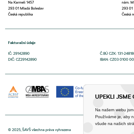
Na Karmeli 1457
nám. Mí
293 01 Mladá Boleslav
293 01 
Česká republika
Česká r
Fakturační údaje
IČ: 29142890
Č.BÚ CZK: 131-2481
DIČ: CZ29142890
IBAN: CZ03 0100 00
UPEKLI JSME 
Na našem webu jsme 
Používáme je, aby n
všude na našich str
© 2025, ŠAVŠ všechna práva vyhrazena