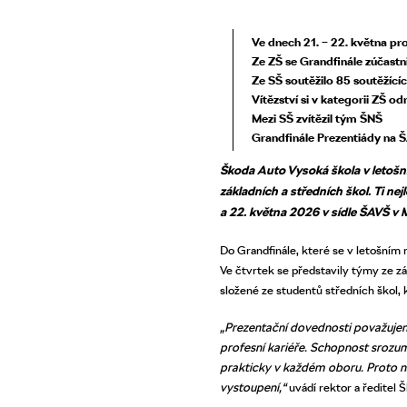
Ve dnech 21. – 22. května pr
Ze ZŠ se Grandfinále zúčast
Ze SŠ soutěžilo 85 soutěžíc
Vítězství si v kategorii ZŠ o
Mezi SŠ zvítězil tým ŠNŠ
Grandfinále Prezentiády na 
Škoda Auto Vysoká škola v letošn
základních a středních škol. Ti ne
a 22. května 2026 v sídle ŠAVŠ v M
Do Grandfinále, které se v letošním
Ve čtvrtek se představily týmy ze zá
složené ze studentů středních škol, 
„Prezentační dovednosti považujeme
profesní kariéře. Schopnost srozum
prakticky v každém oboru. Proto ná
vystoupení,“
uvádí rektor a ředitel 