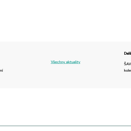
Dalš
Všechny aktuality
ŠAVŠ
ní
kol