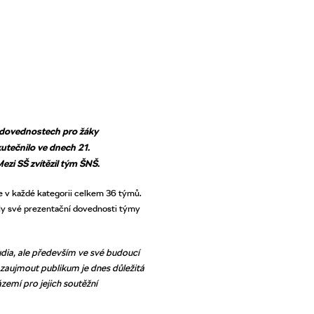
h dovednostech pro žáky
kutečnilo ve dnech 21.
Mezi SŠ zvítězil tým ŠNŠ.
je v každé kategorii celkem 36 týmů.
vily své prezentační dovednosti týmy
udia, ale především ve své budoucí
 zaujmout publikum je dnes důležitá
zemí pro jejich soutěžní