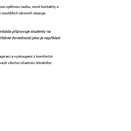
nnou zpětnou vazbu, nové kontakty a
h soutěžích zároveň ukazuje
ntiáda připravuje studenty na
otřebné dovednosti jako je například
spiraci a vystoupení z komfortní
zli všichni účastníci letošního