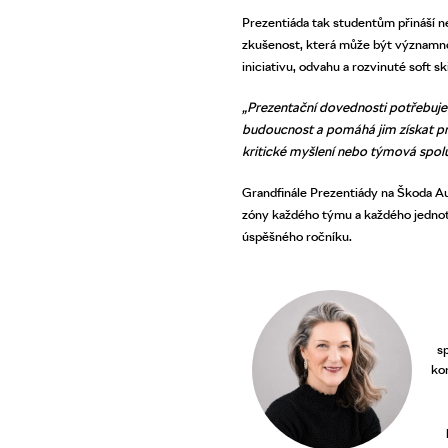
Prezentiáda tak studentům přináší n
zkušenost, která může být významnou
iniciativu, odvahu a rozvinuté soft s
„Prezentační dovednosti potřebuje 
budoucnost a pomáhá jim získat p
kritické myšlení nebo týmová spol
Grandfinále Prezentiády na Škoda Aut
zóny každého týmu a každého jednotl
úspěšného ročníku.
s
ko