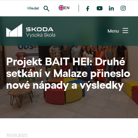
EN
Hledat
všechny članky
Menu
Projekt BAIT HEI: Druhé
VYHLEDAT
setkání v Malaze přineslo
nové nápady a výsledky
19.09.2025