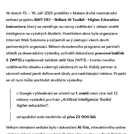
Ve dnech 15. – 16. září 2025 proběhlo v Malaze druhé mezinárodní
setkání projektu
BAIT HEI – Briliant AI Toolkit - Higher Education
Instructors
, který se zaměřuje na rozvoj vzdělávání v oblasti umělé
inteligence na vysokých školách. Hostitelem akce byla organizace
Internet Web Solutions a zúčastnili se jí zástupci všech devíti
partnerských organizací. Během dvoudenního programu se partneři
ohlédli za dosavadními výsledky, schválili dokončený
pracovní balíček
2 (WP2)
a naplánovali začátek další fáze (WP3) – tvorbu nového
vzdělávacího obsahu a nástrojů založených na AI. Každý partner si
zároveň odnesl jasně definované úkoly pro nadcházející měsíce. Projekt
se už nyní může pochlubit skvělými výsledky:
v Google vyhledávání se umístil na
1. místě
mezi více než 12
miliony výsledků pro frázi
„Artificial Intelligence Toolkit
higher education“
,
od spuštění web navštívilo už
přes 22 000 lidí
.
Velkým tématem setkání bylo i dokončení
AI-Trix
, interaktivního online