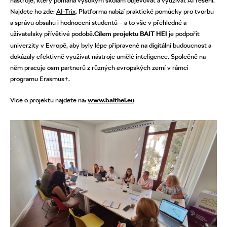
nástroje, který pomáhá vysokým školám objevovat a využívat AI řešení.
Najdete ho zde:
AI-Trix
. Platforma nabízí praktické pomůcky pro tvorbu
a správu obsahu i hodnocení studentů – a to vše v přehledné a
uživatelsky přívětivé podobě.
Cílem projektu BAIT HEI
je podpořit
univerzity v Evropě, aby byly lépe připravené na digitální budoucnost a
dokázaly efektivně využívat nástroje umělé inteligence. Společně na
něm pracuje osm partnerů z různých evropských zemí v rámci
programu Erasmus+.
Více o projektu najdete na:
www.baithei.eu