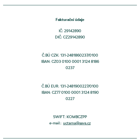
Fakturační údaje
IČ: 29142890
DIČ: CZ29142890
Č.BÚ CZK: 131-2481860237/0100
IBAN: CZ03 0100 0001 3124 8186
0237
Č.BÚ EUR: 131-2481900227/0100
IBAN: CZ77 0100 0001 3124 8190
0227
SWIFT: KOMBCZPP
e-mail::
uctarna@savs.cz