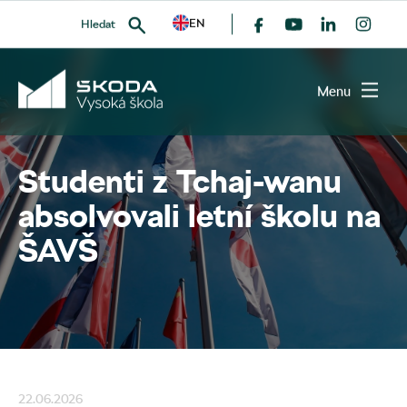
EN
Hledat
všechny članky
Menu
Studenti z Tchaj-wanu
VYHLEDAT
absolvovali letní školu na
ŠAVŠ
22.06.2026