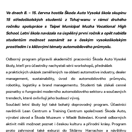
Ve dnech 8. – 15. června hostila Škoda Auto Vysoká škola skupinu
15 středoškolských studentů z Tchaj-wanu v rámci druhého
ročníku spolupráce s Taipei Municipal Muzha Vocational High
School. Letní škola navázala na úspěšný první ročník a opět nabídla
studentům možnost seznámit se s českým vysokoškolským
prostředím i s klíčovými tématy automobilového průmyslu.
Odborný program připravili akademičtí pracovníci Škoda Auto Vysoké
školy, kteří pro účastníky nachystali sérii workshopů, přednášek
a praktických ukázek zaměřených na oblasti automotive industry, dealer
management, sustainability, úvod do automobilového průmyslu,
robotiky, logistiky a brand managementu. Studenti tak získali cenné
poznatky o fungování moderního automobilového sektoru a současných
trendech, které ovlivňují jeho budoucí vývoj.
Součástí letní školy byl také bohatý doprovodný program. Účastníci
navštívili Lean Centrum a Training Centrum společnosti Škoda Auto,
výrobní závod a Škoda Muzeum v Mladé Boleslavi. Kromě odborných
aktivit měli možnost poznat i českou kulturu a přírodní krásy. Program
proto zahrnoval také exkurzi do Sklárny Harrachov a návštěvu