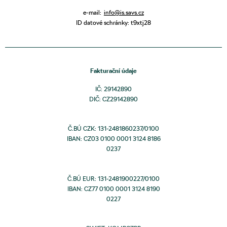
e-mail:
info@is.savs.cz
ID datové schránky: t9xtj28
Fakturační údaje
IČ: 29142890
DIČ: CZ29142890
Č.BÚ CZK: 131-2481860237/0100
IBAN: CZ03 0100 0001 3124 8186
0237
Č.BÚ EUR: 131-2481900227/0100
IBAN: CZ77 0100 0001 3124 8190
0227