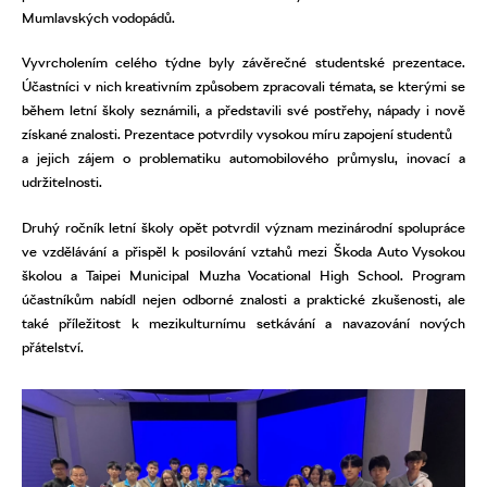
Mumlavských vodopádů.
Vyvrcholením celého týdne byly závěrečné studentské prezentace.
Účastníci v nich kreativním způsobem zpracovali témata, se kterými se
během letní školy seznámili, a představili své postřehy, nápady i nově
získané znalosti. Prezentace potvrdily vysokou míru zapojení studentů
a jejich zájem o problematiku automobilového průmyslu, inovací a
udržitelnosti.
Druhý ročník letní školy opět potvrdil význam mezinárodní spolupráce
ve vzdělávání a přispěl k posilování vztahů mezi Škoda Auto Vysokou
školou a Taipei Municipal Muzha Vocational High School. Program
účastníkům nabídl nejen odborné znalosti a praktické zkušenosti, ale
také příležitost k mezikulturnímu setkávání a navazování nových
přátelství.