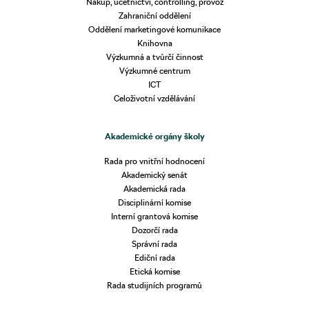
Nákup, účetnictví, controlling, provoz
Zahraniční oddělení
Oddělení marketingové komunikace
Knihovna
Výzkumná a tvůrčí činnost
Výzkumné centrum
ICT
Celoživotní vzdělávání
Akademické orgány školy
Rada pro vnitřní hodnocení
Akademický senát
Akademická rada
Disciplinární komise
Interní grantová komise
Dozorčí rada
Správní rada
Ediční rada
Etická komise
Rada studijních programů