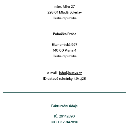
nám. Míru 27
293 01 Mladá Boleslav
Česká republika
Pobočka Praha
Ekonomická 957
140 00 Praha 4
Česká republika
e-mail:
info@is.savs.cz
ID datové schránky: t9xtj28
Fakturační údaje
IČ: 29142890
DIČ: CZ29142890