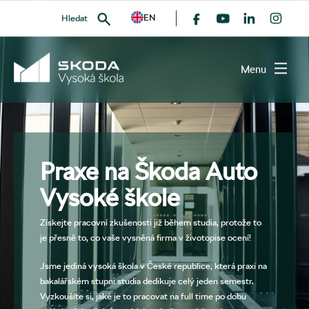
EN
Hledat
Menu
VYHLEDAT
Praxe na Škoda Auto
Vysoké škole
Získejte pracovní zkušenosti již během studia, protože to
je přesně to, co vaše vysněná firma v životopise ocení!
Jsme jediná vysoká škola v České republice, která praxi na
bakalářském stupni studia dedikuje celý jeden semestr.
Vyzkoušíte si, jaké je to pracovat na full time po dobu