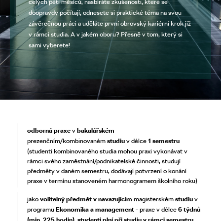
celých pěti měsíců, nasbíráte zkušenosti, které se
doopravdy počítají, odnesete si praktické téma na svou
závěrečnou práci a uděláte první obrovský kariérní krok již
v rámci studia. A v jakém oboru? Přesně v tom, který si
sami vyberete!
odborná praxe
v
bakalářském
prezenčním/kombinovaném
studiu
v délce
1 semestru
(studenti kombinovaného studia mohou praxi vykonávat v
rámci svého zaměstnání/podnikatelské činnosti, studují
předměty v daném semestru, dodávají potvrzení o konání
praxe v termínu stanoveném harmonogramem školního roku)
jako
volitelný předmět v navazujícím
magisterském
studiu
v
programu
Ekonomika a management
- praxe v délce
6 týdnů
(min. 225 hodin), studenti plní při studiu v rámci semestru