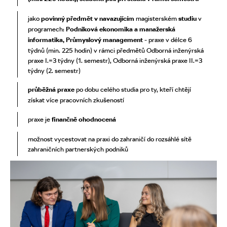
jako
povinný předmět
v navazujícím
magisterském
studiu
v
programech:
Podniková ekonomika a manažerská
informatika, Průmyslový management
- praxe v délce 6
týdnů (min. 225 hodin) v rámci předmětů Odborná inženýrská
praxe I.=3 týdny (1. semestr), Odborná inženýrská praxe II.=3
týdny (2. semestr)
průběžná praxe
po dobu celého studia pro ty, kteří chtějí
získat více pracovních zkušeností
praxe je
finančně ohodnocená
možnost vycestovat na praxi do zahraničí do rozsáhlé sítě
zahraničních partnerských podniků