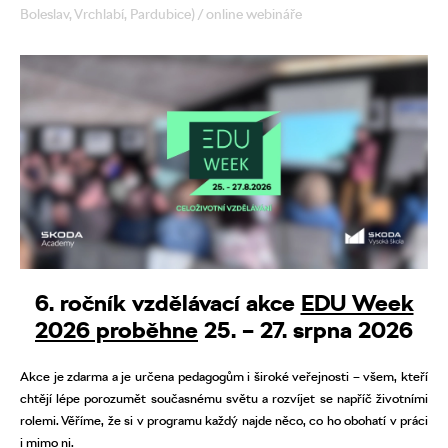
Boleslav, Vrchlabí, Pardubice) / online webináře
6. ročník vzdělávací akce
EDU Week
2026 proběhne
25. – 27. srpna 2026
Akce je zdarma a je určena pedagogům i široké veřejnosti – všem, kteří
chtějí lépe porozumět současnému světu a rozvíjet se napříč životními
rolemi. Věříme, že si v programu každý najde něco, co ho obohatí v práci
i mimo ni.