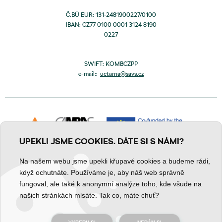
Č.BÚ EUR: 131-2481900227/0100
IBAN: CZ77 0100 0001 3124 8190
0227
SWIFT: KOMBCZPP
e-mail::
uctarna@savs.cz
UPEKLI JSME COOKIES. DÁTE SI S NÁMI?
Na našem webu jsme upekli křupavé cookies a budeme rádi,
když ochutnáte. Používáme je, aby náš web správně
fungoval, ale také k anonymní analýze toho, kde všude na
Zpracování osobních údajů
Prohlášení o obsahu
Cookies
našich stránkách mlsáte. Tak co, máte chuť?