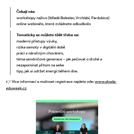
Čekají vás:
workshopy naživo (Mladá Boleslav, Vrchlabí, Pardubice)
online webináře, které zvládnete odkudkoliv
Tematicky se můžete těšit třeba na:
moderní přístupy výuky,
rizika samoty v digitální době
práci s náročným chováním,
téma sendvičové generace – jak pečovat o druhé a
nezapomínat přitom na sebe
tipy, jak si udržet energii během dne.
👉 Více informací a možnost registrace najdete zde:
www.skoda-
eduweek.cz