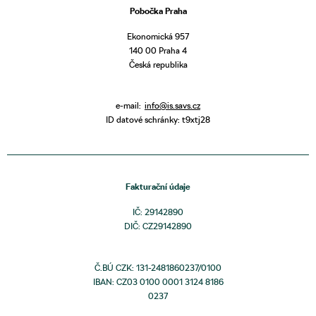
Pobočka Praha
Ekonomická 957
140 00 Praha 4
Česká republika
e-mail:
info@is.savs.cz
ID datové schránky: t9xtj28
Fakturační údaje
IČ: 29142890
DIČ: CZ29142890
Č.BÚ CZK: 131-2481860237/0100
IBAN: CZ03 0100 0001 3124 8186
0237