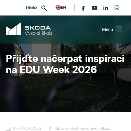
EN
Hledat
Všechny události
Menu
Přijďte načerpat inspiraci
VYHLEDAT
na EDU Week 2026
25 - 27.08.2026
Místo workshopy naživo (Mladá