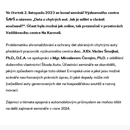
Ve čtvrtek 2. listopadu 2023 se konal seminář Výzkumného centra
ŠAVŠ s názvem „Data z chytrých aut: Jak je sdílet a chránit
současně?“. Účast byla možná jak online, tak prezenčně v prostorách
Vzdělávacího centra Na Karmeli.
Problematiku shromažďování a ochrany dat sbíraných chytrými auty
představil pracovník výzkumného centra
doc. JUDr. Václav Šmejkal,
Ph.D., D.E.A.
ve spolupráci s
Mgr. Miroslavem Černým, Ph.D
. z oddělení
duševního vlastnictví Škoda Auto. Účastníci semináře se dozvěděli,
jakým způsobem reguluje tuto oblast Evropská unie a jaké jsou možné
scénáře navrhovaných právních úprav, či jaké dopady může mít
(ne)sdílení auty generovaných dat na hospodářskou soutěž a rozvoj
inovací.
Zájemci o témata spojená s automobilovým průmyslem se mohou těšit
na další zajímavé semináře v roce 2024.