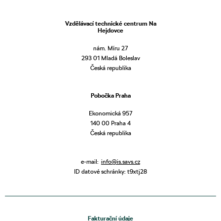
Vzdělávací technické centrum Na
Hejdovce
nám. Míru 27
293 01 Mladá Boleslav
Česká republika
Pobočka Praha
Ekonomická 957
140 00 Praha 4
Česká republika
e-mail:
info@is.savs.cz
ID datové schránky: t9xtj28
Fakturační údaje