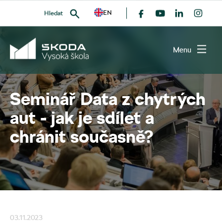
EN
Hledat
všechny članky
Menu
Seminář Data z chytrých
VYHLEDAT
aut - jak je sdílet a
chránit současně?
03.11.2023