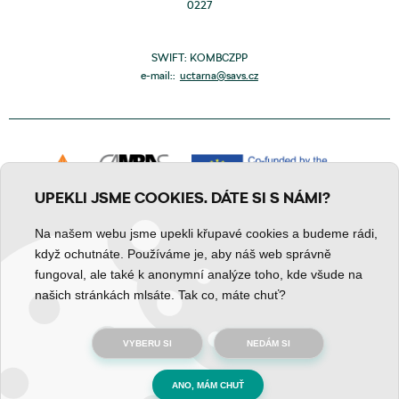
0227
SWIFT: KOMBCZPP
e-mail::
uctarna@savs.cz
UPEKLI JSME COOKIES. DÁTE SI S NÁMI?
Na našem webu jsme upekli křupavé cookies a budeme rádi,
když ochutnáte. Používáme je, aby náš web správně
fungoval, ale také k anonymní analýze toho, kde všude na
Zpracování osobních údajů
Prohlášení o obsahu
Cookies
našich stránkách mlsáte. Tak co, máte chuť?
VYBERU SI
NEDÁM SI
© 2025, ŠAVŠ všechna práva vyhrazena
ANO, MÁM CHUŤ