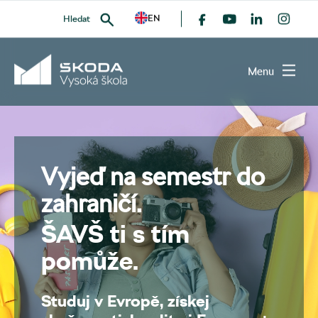
EN
Hledat
Menu
VYHLEDAT
Vyjeď na semestr do
zahraničí.
ŠAVŠ ti s tím
pomůže.
Studuj v Evropě, získej