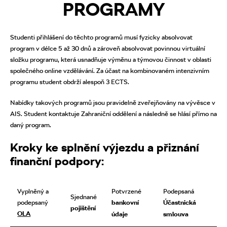
PROGRAMY
Studenti přihlášení do těchto programů musí fyzicky absolvovat
program v délce 5 až 30 dnů a zároveň absolvovat povinnou virtuální
složku programu, která usnadňuje výměnu a týmovou činnost v oblasti
společného online vzdělávání. Za účast na kombinovaném intenzivním
programu student obdrží alespoň 3 ECTS.
Nabídky takových programů jsou pravidelně zveřejňovány na vývěsce v
AIS. Student kontaktuje Zahraniční oddělení a následně se hlásí přímo na
daný program.
Kroky ke splnění výjezdu a přiznání
finanční podpory:
Vyplněný a
Potvrzené
Podepsaná
Sjednané
podepsaný
bankovní
Účastnická
pojištění
OLA
údaje
smlouva