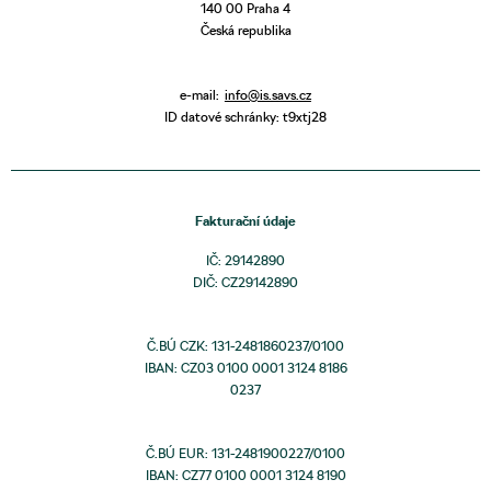
140 00 Praha 4
Česká republika
e-mail:
info@is.savs.cz
ID datové schránky: t9xtj28
Fakturační údaje
IČ: 29142890
DIČ: CZ29142890
Č.BÚ CZK: 131-2481860237/0100
IBAN: CZ03 0100 0001 3124 8186
0237
Č.BÚ EUR: 131-2481900227/0100
IBAN: CZ77 0100 0001 3124 8190