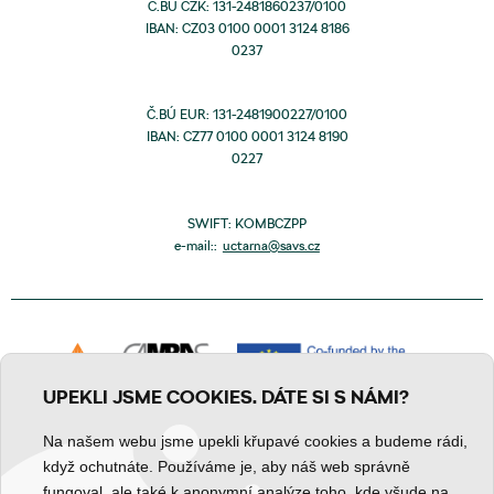
Č.BÚ CZK: 131-2481860237/0100
IBAN: CZ03 0100 0001 3124 8186
0237
Č.BÚ EUR: 131-2481900227/0100
IBAN: CZ77 0100 0001 3124 8190
0227
SWIFT: KOMBCZPP
e-mail::
uctarna@savs.cz
UPEKLI JSME COOKIES. DÁTE SI S NÁMI?
Na našem webu jsme upekli křupavé cookies a budeme rádi,
když ochutnáte. Používáme je, aby náš web správně
fungoval, ale také k anonymní analýze toho, kde všude na