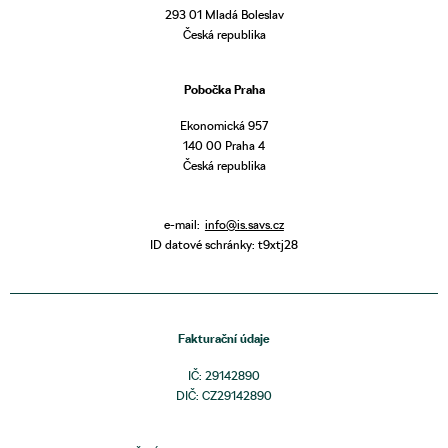
293 01 Mladá Boleslav
Česká republika
Pobočka Praha
Ekonomická 957
140 00 Praha 4
Česká republika
e-mail:
info@is.savs.cz
ID datové schránky: t9xtj28
Fakturační údaje
IČ: 29142890
DIČ: CZ29142890