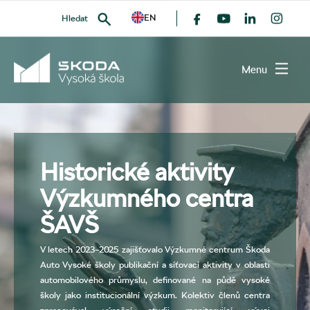
EN
Hledat
Menu
VYHLEDAT
Historické aktivity
Výzkumného centra
ŠAVŠ
V letech 2023–2025 zajišťovalo Výzkumné centrum Škoda
Auto Vysoké školy publikační a síťovací aktivity v oblasti
automobilového průmyslu, definované na půdě vysoké
školy jako institucionální výzkum. Kolektiv členů centra