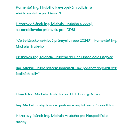
Komentář Ing. Hrubého k evropským volbám a
elektromobilitě pro Deník N
Názorový článek Ing. Michala Hrubého o vývoji
automobilového průmyslu pro IDDRI
"Co čeká automobilový průmysl v roce 2024?" - komentář Ing.
Michala Hrubého
Příspěvek Ing. Michala Hrubého do Het Financieele Dagblad
Ing. Michal Hrubý hostem podcastu "Jak pohánět dopravu bez
fosilních paliv"
Článek Ing. Michala Hrubého pro CEE Energy News
Ing. Michal Hrubý hostem podcastu na platformě SoundClou
Názorový článek Ing. Michala Hrubého pro Hospodářské
noviny