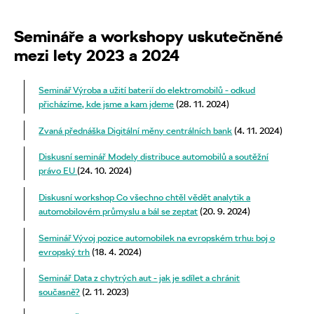
Semináře a workshopy uskutečněné
mezi lety 2023 a 2024
Seminář Výroba a užití baterií do elektromobilů - odkud
přicházíme, kde jsme a kam jdeme
(28. 11. 2024)
Zvaná přednáška Digitální měny centrálních bank
(4. 11. 2024)
Diskusní seminář Modely distribuce automobilů a soutěžní
právo EU
(24. 10. 2024)
Diskusní workshop Co všechno chtěl vědět analytik a
automobilovém průmyslu a bál se zeptat
(20. 9. 2024)
Seminář Vývoj pozice automobilek na evropském trhu: boj o
evropský trh
(18. 4. 2024)
Seminář Data z chytrých aut - jak je sdílet a chránit
současně?
(2. 11. 2023)