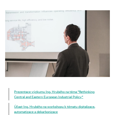
Prezentace výzkumu Ing. Hrubého na téma "Rethinking
Central and Eastern European Industrial Policy"
Účast Ing. Hrubého na workshopu k tématu digitalizace,
automatizace a dekarbonizace