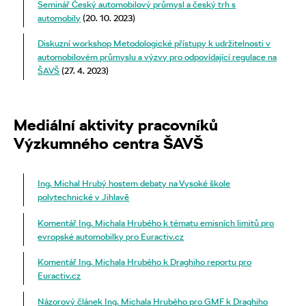
Seminář Český automobilový průmysl a český trh s
automobily
(20. 10. 2023)
Diskuzní workshop Metodologické přístupy k udržitelnosti v
automobilovém průmyslu a výzvy pro odpovídající regulace na
ŠAVŠ
(27. 4. 2023)
Mediální aktivity pracovníků
Výzkumného centra ŠAVŠ
Ing. Michal Hrubý hostem debaty na Vysoké škole
polytechnické v Jihlavě
Komentář Ing. Michala Hrubého k tématu emisních limitů pro
evropské automobilky pro Euractiv.cz
Komentář Ing. Michala Hrubého k Draghiho reportu pro
Euractiv.cz
Názorový článek Ing. Michala Hrubého pro GMF k Draghiho