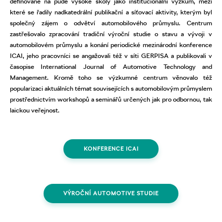
definované na půdě vysoké školy jako institucionální výzkum, mezi
které se řadily nadkatedrální publikační a síťovací aktivity, kterým byl
společný zájem o odvětví automobilového průmyslu. Centrum
zastřešovalo zpracování tradiční výroční studie o stavu a vývoji v
automobilovém průmyslu a konání periodické mezinárodní konference
ICAI, jeho pracovníci se angažovali též v síti GERPISA a publikovali v
časopise International Journal of Automotive Technology and
Management. Kromě toho se výzkumné centrum věnovalo též
popularizaci aktuálních témat souvisejících s automobilovým průmyslem
prostřednictvím workshopů a seminářů určených jak pro odbornou, tak
laickou veřejnost.
KONFERENCE ICAI
VÝROČNÍ AUTOMOTIVE STUDIE