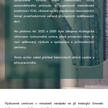
zpracovával výroční studii monitorující vývoj
automobilového průmyslu a organizoval mezinárodní
konferenci ICAI, věnoval se též popularizaci souvisejících
témat prostřednictvím veřejně přístupných vzdělávacích
akcí.
Na přelomu let 2025 a 2026 byla zahájena strategická
informace výzkumného centra, jehož primárním cílem je
nyní aplikovaný výzkum a spolupráce s průmyslovými
partnery.
Tento archiv nabízí přehled historických aktivit centra a
jeho pracovníků.
Výzkumné centrum v minulosti navázalo na již existující činnosti