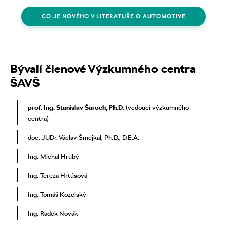
CO JE NOVÉHO V LITERATUŘE O AUTOMOTIVE
Bývalí členové Výzkumného centra
ŠAVŠ
prof. Ing. Stanislav Šaroch, Ph.D.
(vedoucí výzkumného
centra)
doc. JUDr. Václav Šmejkal, Ph.D., D.E.A.
Ing. Michal Hrubý
Ing. Tereza Hrtúsová
Ing. Tomáš Kozelský
Ing. Radek Novák